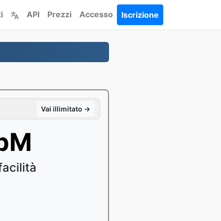
i
API
Prezzi
Accesso
Iscrizione
Vai illimitato →
ebM
acilità