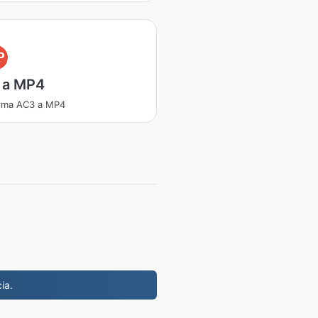
P
 a MP4
rma AC3 a MP4
ia.