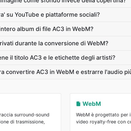
immagine come sfondo invece della copertina?
ra' su YouTube e piattaforme sociali?
intero album di file AC3 in WebM?
privati durante la conversione di WebM?
 il titolo AC3 e le etichette degli artisti?
tra convertire AC3 in WebM e estrarre l'audio pi
WebM
traccia surround-sound
WebM è progettato per i
ione di trasmissione,
video royalty-free con 