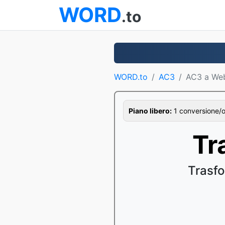
WORD
.to
WORD.to
AC3
AC3 a W
Piano libero:
1 conversione/ora
Tr
Trasfo