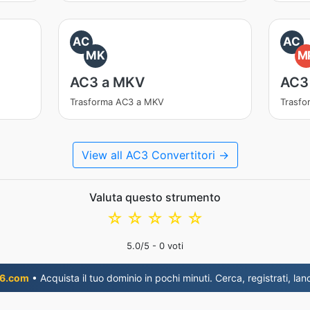
AC
AC
MK
M
AC3 a MKV
AC3
Trasforma AC3 a MKV
Trasfo
View all AC3 Convertitori →
Valuta questo strumento
☆
☆
☆
☆
☆
5.0
/5 -
0
voti
6.com
• Acquista il tuo dominio in pochi minuti. Cerca, registrati, lanc