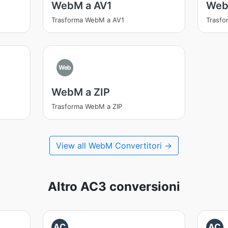
WebM a AV1
Web
Trasforma WebM a AV1
Trasf
Web
WebM a ZIP
Trasforma WebM a ZIP
View all WebM Convertitori →
Altro AC3 conversioni
AC
AC