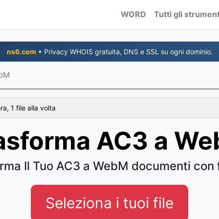
WORD
Tutti gli strument
ns6.com
• Privacy WHOIS gratuita, DNS e SSL su ogni dominio.
ebM
, 1 file alla volta
asforma AC3 a W
rma Il Tuo AC3 a WebM documenti con f
Seleziona i tuoi file