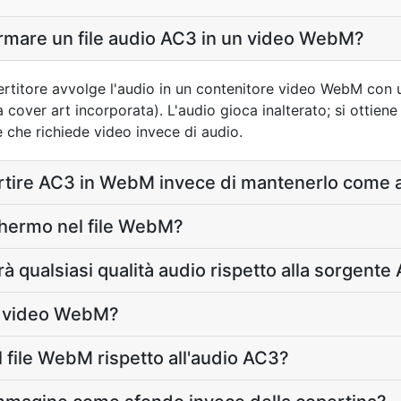
rmare un file audio AC3 in un video WebM?
nvertitore avvolge l'audio in un contenitore video WebM con u
 cover art incorporata). L'audio gioca inalterato; si ottien
 che richiede video invece di audio.
rtire AC3 in WebM invece di mantenerlo come 
chermo nel file WebM?
 qualsiasi qualità audio rispetto alla sorgente
il video WebM?
 file WebM rispetto all'audio AC3?