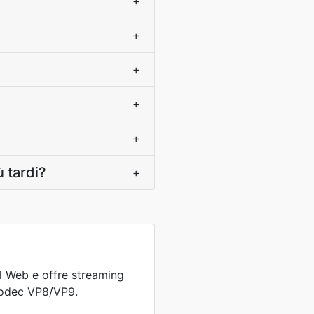
+
+
+
+
+
ù tardi?
+
l Web e offre streaming
codec VP8/VP9.