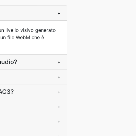
+
n livello visivo generato
e un file WebM che è
audio?
+
+
 AC3?
+
+
+