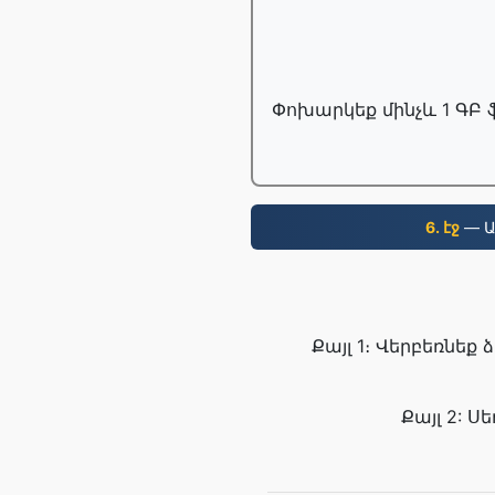
Փոխարկեք մինչև 1 ԳԲ 
6. էջ
— Ա
Քայլ 1։ Վերբեռնեք
Քայլ 2: 