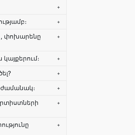
+
ությամբ։
+
ր, փոխարենը
+
 կայքերում։
+
ծել?
+
ն ժամանակ։
+
 արտիստների
+
րությունը
+