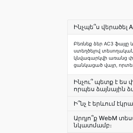
Ինչպե՞ս վերածել 
Բեռնեք ձեր AC3 ֆայլը
ստեղծելով տեսողական
կնվագարկվի առանց փոփ
ցանկացած վայր, որտեղ
Ինչու՞ պետք է ես
որպես ձայնային ձ
Ի՞նչ է երևում էկր
Արդյո՞ք WebM տես
նկատմամբ։