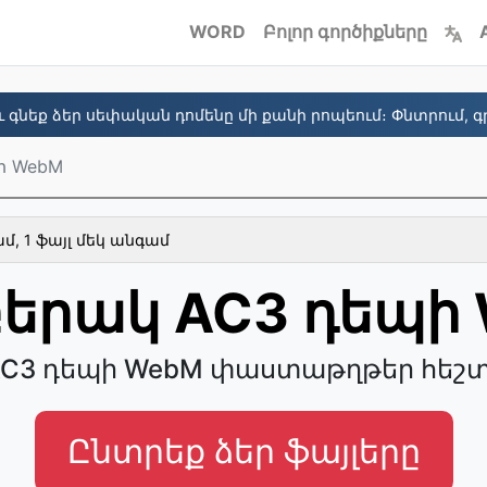
WORD
Բոլոր գործիքները
 գնեք ձեր սեփական դոմենը մի քանի րոպեում։ Փնտրում, գր
ի WebM
, 1 ֆայլ մեկ անգամ
երակ AC3 դեպի
AC3 դեպի WebM փաստաթղթեր հեշտ
Ընտրեք ձեր ֆայլերը