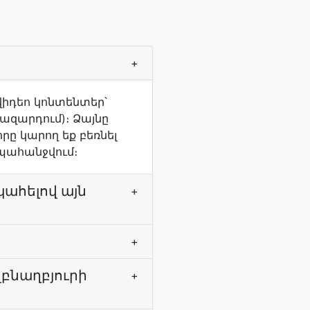
+
վիդեո կոնտենտեր՝
ազարդում)։ Ձայնը
ը կարող եք բեռնել
 պահանջվում։
պահելով այն
+
+
զբնաղբյուրի
+