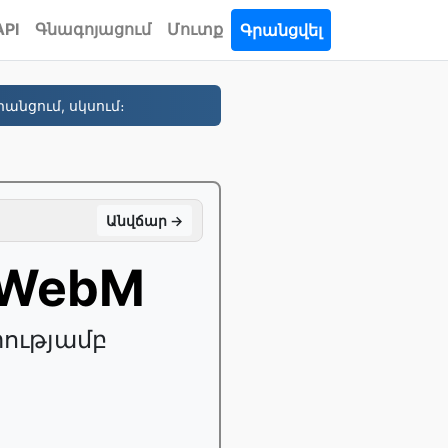
API
Գնագոյացում
Մուտք
Գրանցվել
անցում, սկսում։
Անվճար →
 WebM
ությամբ