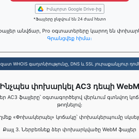
Իմպորտ Google Drive-ից
*Ֆայլերը ջնջվում են 24 ժամ հետո
ֆայլեր անվճար, Pro օգտատերերը կարող են փոխարկել
Գրանցվեք հիմա։
զատ WHOIS գաղտնիությունը, DNS և SSL յուրաքանչյուր դոմ
Ինչպես փոխարկել AC3 դեպի Web
 ձեր AC3 ֆայլերը՝ օգտագործելով վերևում գտնվող կո
թողնելով։
Սեղմեք «Փոխակերպել» կոճակը՝ փոխակերպումը սկսել
Քայլ 3. Ներբեռնեք ձեր փոխարկվածը WebM ֆայլեր