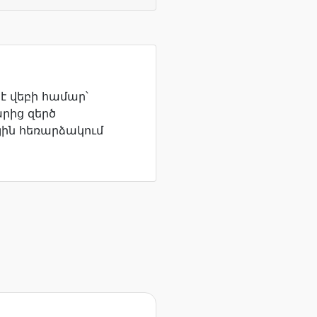
 վեբի համար՝
րից զերծ
յին հեռարձակում