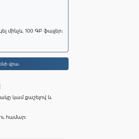
 մինչև 100 ԳԲ ֆայլեր։
ենի վրա.
M
ճակը կամ քաշելով և
ու համար: