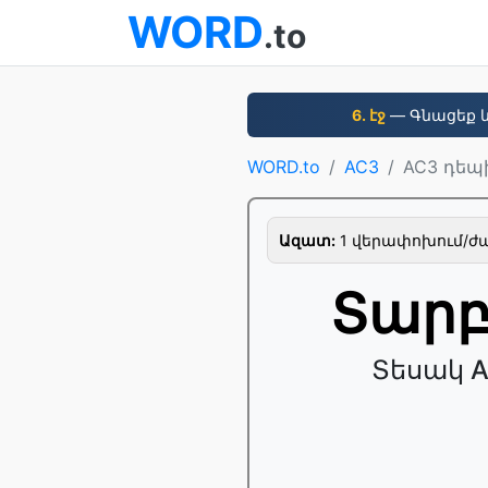
WORD
.to
6. էջ
— Գնացեք և
WORD.to
AC3
AC3 դեպ
Ազատ:
1 վերափոխում/ժամ
Տարբ
Տեսակ 